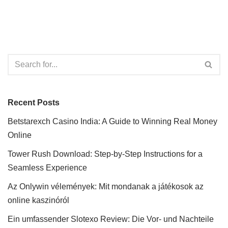
Recent Posts
Betstarexch Casino India: A Guide to Winning Real Money
Online
Tower Rush Download: Step-by-Step Instructions for a
Seamless Experience
Az Onlywin vélemények: Mit mondanak a játékosok az
online kaszinóról
Ein umfassender Slotexo Review: Die Vor- und Nachteile