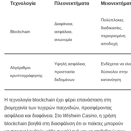
Τεχνολογία
Πλεονεκτήματα
Μειονεκτήμα
Πολύπλοκες
Διαφάνεια,
διαδικασίες,
Blockchain
ασφάλεια,
περιορισμένη
ανωνυμία
αποδοχή
Υψηλή ασφάλεια,
Ενδέχεται να είν
Αλγόριθμοι
προστασία
δύσκολοι στην
κρυπτογράφησης
δεδομένων
κατανόηση
Η τεχνολογία blockchain έχει φέρει επανάσταση στη
βιομηχανία των τυχερών παιχνιδιών, προσφέροντας
ασφάλεια και διαφάνεια. Στο
Wishwin Casino
, η χρήση
blockchain βοηθά στη διασφάλιση ότι οι παίκτες μπορούν