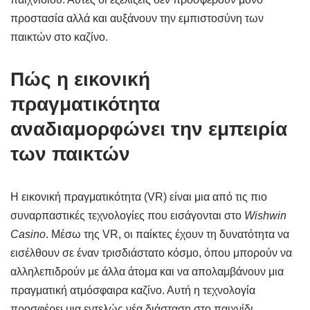
προστασία αλλά και αυξάνουν την εμπιστοσύνη των
παικτών στο καζίνο.
Πώς η εικονική
πραγματικότητα
αναδιαμορφώνει την εμπειρία
των παικτών
Η εικονική πραγματικότητα (VR) είναι μια από τις πιο
συναρπαστικές τεχνολογίες που εισάγονται στο
Wishwin
Casino
. Μέσω της VR, οι παίκτες έχουν τη δυνατότητα να
εισέλθουν σε έναν τρισδιάστατο κόσμο, όπου μπορούν να
αλληλεπιδρούν με άλλα άτομα και να απολαμβάνουν μια
πραγματική ατμόσφαιρα καζίνο. Αυτή η τεχνολογία
προσφέρει μια εντελώς νέα διάσταση στο παιχνίδι,