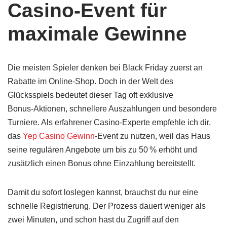
Casino‑Event für
maximale Gewinne
Die meisten Spieler denken bei Black Friday zuerst an
Rabatte im Online‑Shop. Doch in der Welt des
Glücksspiels bedeutet dieser Tag oft exklusive
Bonus‑Aktionen, schnellere Auszahlungen und besondere
Turniere. Als erfahrener Casino‑Experte empfehle ich dir,
das
Yep Casino Gewinn
‑Event zu nutzen, weil das Haus
seine regulären Angebote um bis zu 50 % erhöht und
zusätzlich einen Bonus ohne Einzahlung bereitstellt.
Damit du sofort loslegen kannst, brauchst du nur eine
schnelle Registrierung. Der Prozess dauert weniger als
zwei Minuten, und schon hast du Zugriff auf den