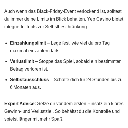
Auch wenn das Black‑Friday‑Event verlockend ist, solltest
du immer deine Limits im Blick behalten. Yep Casino bietet
integrierte Tools zur Selbstbeschränkung:
Einzahlungslimit
– Lege fest, wie viel du pro Tag
maximal einzahlen darfst.
Verlustlimit
– Stoppe das Spiel, sobald ein bestimmter
Betrag verloren ist.
Selbstausschluss
– Schalte dich für 24 Stunden bis zu
6 Monaten aus.
Expert Advice:
Setze dir vor dem ersten Einsatz ein klares
Gewinn‑ und Verlustziel. So behältst du die Kontrolle und
spielst länger mit mehr Spaß.