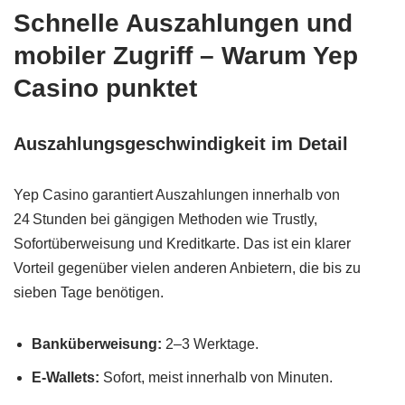
Schnelle Auszahlungen und
mobiler Zugriff – Warum Yep
Casino punktet
Auszahlungsgeschwindigkeit im Detail
Yep Casino garantiert Auszahlungen innerhalb von
24 Stunden bei gängigen Methoden wie Trustly,
Sofortüberweisung und Kreditkarte. Das ist ein klarer
Vorteil gegenüber vielen anderen Anbietern, die bis zu
sieben Tage benötigen.
Banküberweisung:
2–3 Werktage.
E‑Wallets:
Sofort, meist innerhalb von Minuten.