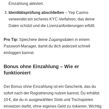
Einzahlung aktiviert.
Identitätsprüfung abschließen
– Yep Casino
verwendet ein sicheres KYC‑Verfahren, das deine
Daten schützt und die Lizenzanforderungen erfüllt.
Pro Tip:
Speichere deine Zugangsdaten in einem
Passwort‑Manager, damit du dich jederzeit schnell
einloggen kannst.
Bonus ohne Einzahlung – Wie er
funktioniert
Der Bonus ohne Einzahlung ist ein Geschenk, das du
sofort nach der Registrierung nutzen kannst. Du erhältst
10 €, die du in ausgewählten Slots und Tischspielen
einsetzen darfst, ohne eigenes Geld zu riskieren. Wichtig