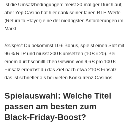
ist die Umsatzbedingungen: meist 20‑maliger Durchlauf,
aber Yep Casino hat hier dank seiner fairen RTP‑Werte
(Return to Player) eine der niedrigsten Anforderungen im
Markt.
Beispiel:
Du bekommst 10 € Bonus, spielst einen Slot mit
96 % RTP und musst 200 € umsetzen (10 € × 20). Bei
einem durchschnittlichen Gewinn von 9,6 € pro 100 €
Einsatz erreichst du das Ziel nach etwa 210 € Einsatz –
das ist schneller als bei vielen Konkurrenz‑Casinos.
Spielauswahl: Welche Titel
passen am besten zum
Black‑Friday‑Boost?