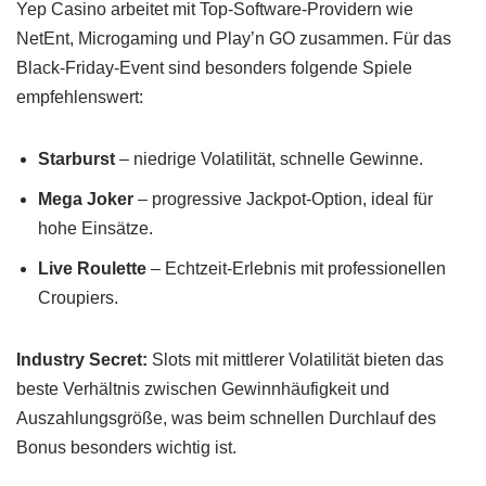
Yep Casino arbeitet mit Top‑Software‑Providern wie
NetEnt, Microgaming und Play’n GO zusammen. Für das
Black‑Friday‑Event sind besonders folgende Spiele
empfehlenswert:
Starburst
– niedrige Volatilität, schnelle Gewinne.
Mega Joker
– progressive Jackpot‑Option, ideal für
hohe Einsätze.
Live Roulette
– Echtzeit‑Erlebnis mit professionellen
Croupiers.
Industry Secret:
Slots mit mittlerer Volatilität bieten das
beste Verhältnis zwischen Gewinnhäufigkeit und
Auszahlungsgröße, was beim schnellen Durchlauf des
Bonus besonders wichtig ist.