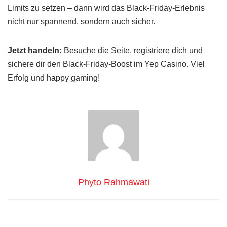
Limits zu setzen – dann wird das Black‑Friday‑Erlebnis
nicht nur spannend, sondern auch sicher.
Jetzt handeln:
Besuche die Seite, registriere dich und
sichere dir den Black‑Friday‑Boost im Yep Casino. Viel
Erfolg und happy gaming!
Phyto Rahmawati