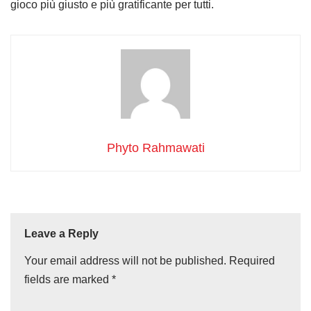
gioco più giusto e più gratificante per tutti.
Phyto Rahmawati
Leave a Reply
Your email address will not be published.
Required
fields are marked
*