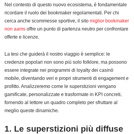
Nel contesto di questo nuovo ecosistema, è fondamentale
ricordare il ruolo dei bookmaker regolamentati. Per chi
cerca anche scommesse sportive, il sito
miglior bookmaker
non aams
offre un punto di partenza neutro per confrontare
offerte e licenze.
La tesi che guiderà il nostro viaggio è semplice: le
credenze popolari non sono più solo folklore, ma possono
essere integrate nei programmi di loyalty dei casinò
mobile, diventando veri e propri strumenti di engagement e
profitto. Analizzeremo come le superstizioni vengano
gamificate, personalizzate e trasformate in KPI concreti,
fornendo al lettore un quadro completo per sfruttare al
meglio queste dinamiche.
1. Le superstizioni più diffuse