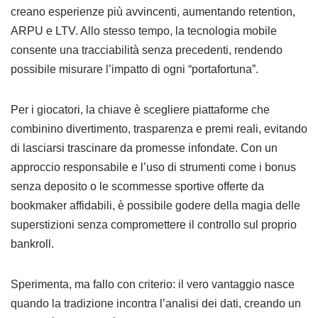
creano esperienze più avvincenti, aumentando retention,
ARPU e LTV. Allo stesso tempo, la tecnologia mobile
consente una tracciabilità senza precedenti, rendendo
possibile misurare l’impatto di ogni “portafortuna”.
Per i giocatori, la chiave è scegliere piattaforme che
combinino divertimento, trasparenza e premi reali, evitando
di lasciarsi trascinare da promesse infondate. Con un
approccio responsabile e l’uso di strumenti come i bonus
senza deposito o le scommesse sportive offerte da
bookmaker affidabili, è possibile godere della magia delle
superstizioni senza compromettere il controllo sul proprio
bankroll.
Sperimenta, ma fallo con criterio: il vero vantaggio nasce
quando la tradizione incontra l’analisi dei dati, creando un