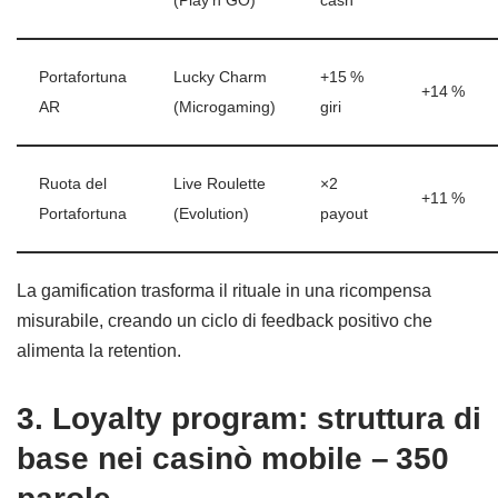
Portafortuna
Lucky Charm
+15 %
+14 %
AR
(Microgaming)
giri
Ruota del
Live Roulette
×2
+11 %
Portafortuna
(Evolution)
payout
La gamification trasforma il rituale in una ricompensa
misurabile, creando un ciclo di feedback positivo che
alimenta la retention.
3. Loyalty program: struttura di
base nei casinò mobile – 350