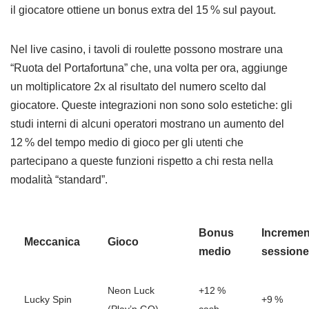
il giocatore ottiene un bonus extra del 15 % sul payout.
Nel live casino, i tavoli di roulette possono mostrare una
“Ruota del Portafortuna” che, una volta per ora, aggiunge
un moltiplicatore 2x al risultato del numero scelto dal
giocatore. Queste integrazioni non sono solo estetiche: gli
studi interni di alcuni operatori mostrano un aumento del
12 % del tempo medio di gioco per gli utenti che
partecipano a queste funzioni rispetto a chi resta nella
modalità “standard”.
Bonus
Incremen
Meccanica
Gioco
medio
sessione
Neon Luck
+12 %
Lucky Spin
+9 %
(Play’n GO)
cash