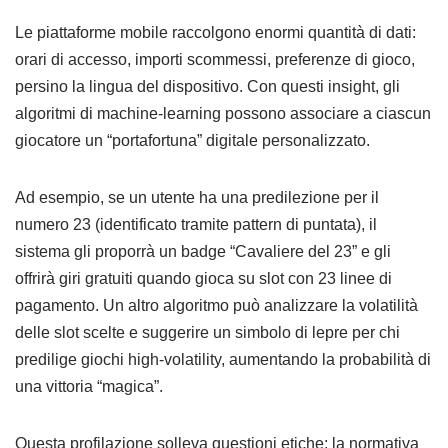
Le piattaforme mobile raccolgono enormi quantità di dati:
orari di accesso, importi scommessi, preferenze di gioco,
persino la lingua del dispositivo. Con questi insight, gli
algoritmi di machine‑learning possono associare a ciascun
giocatore un “portafortuna” digitale personalizzato.
Ad esempio, se un utente ha una predilezione per il
numero 23 (identificato tramite pattern di puntata), il
sistema gli proporrà un badge “Cavaliere del 23” e gli
offrirà giri gratuiti quando gioca su slot con 23 linee di
pagamento. Un altro algoritmo può analizzare la volatilità
delle slot scelte e suggerire un simbolo di lepre per chi
predilige giochi high‑volatility, aumentando la probabilità di
una vittoria “magica”.
Questa profilazione solleva questioni etiche: la normativa