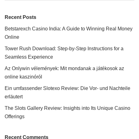
Recent Posts
Betstarexch Casino India: A Guide to Winning Real Money
Online
Tower Rush Download: Step-by-Step Instructions for a
Seamless Experience
Az Onlywin vélemények: Mit mondanak a játékosok az
online kaszinóról
Ein umfassender Slotexo Review: Die Vor- und Nachteile
erläutert
The Slots Gallery Review: Insights into Its Unique Casino
Offerings
Recent Comments