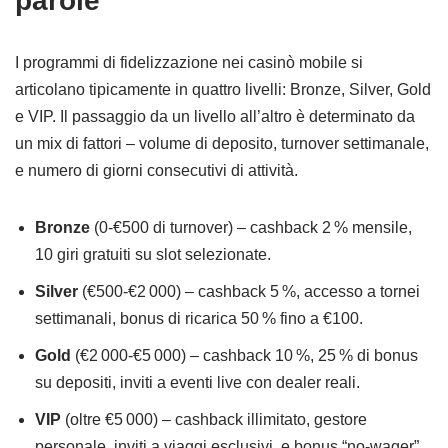
parole
I programmi di fidelizzazione nei casinò mobile si
articolano tipicamente in quattro livelli: Bronze, Silver, Gold
e VIP. Il passaggio da un livello all’altro è determinato da
un mix di fattori – volume di deposito, turnover settimanale,
e numero di giorni consecutivi di attività.
Bronze
(0‑€500 di turnover) – cashback 2 % mensile,
10 giri gratuiti su slot selezionate.
Silver
(€500‑€2 000) – cashback 5 %, accesso a tornei
settimanali, bonus di ricarica 50 % fino a €100.
Gold
(€2 000‑€5 000) – cashback 10 %, 25 % di bonus
su depositi, inviti a eventi live con dealer reali.
VIP
(oltre €5 000) – cashback illimitato, gestore
personale, inviti a viaggi esclusivi, e bonus “no‑wager”