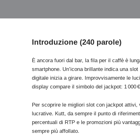
Introduzione (240 parole)
È ancora fuori dal bar, la fila per il caffè è lun
smartphone. Un’icona brillante indica una slot
digitale inizia a girare. Improvvisamente le l
display compare il simbolo del jackpot: 1 000 € 
Per scoprire le migliori slot con jackpot attivi,
lucrative. Kutt, da sempre il punto di riferimen
percentuali di RTP e le promozioni più vantagg
sempre più affollato.