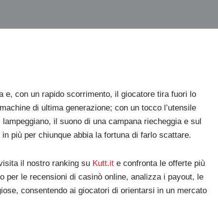
ga e, con un rapido scorrimento, il giocatore tira fuori lo
 machine di ultima generazione; con un tocco l’utensile
uci lampeggiano, il suono di una campana riecheggia e sul
in più per chiunque abbia la fortuna di farlo scattare.
 visita il nostro ranking su
Kutt.it
e confronta le offerte più
to per le recensioni di casinò online, analizza i payout, le
iose, consentendo ai giocatori di orientarsi in un mercato