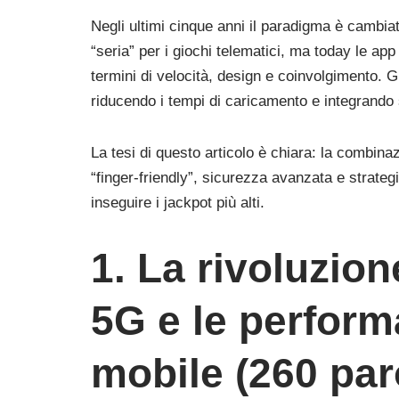
Negli ultimi cinque anni il paradigma è cambia
“seria” per i giochi telematici, ma today le app
termini di velocità, design e coinvolgimento. Gl
riducendo i tempi di caricamento e integrando 
La tesi di questo articolo è chiara: la combina
“finger‑friendly”, sicurezza avanzata e strateg
inseguire i jackpot più alti.
1. La rivoluzion
5G e le perform
mobile (260 par