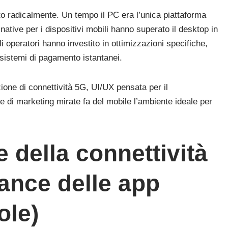
to radicalmente. Un tempo il PC era l’unica piattaforma
 native per i dispositivi mobili hanno superato il desktop in
i operatori hanno investito in ottimizzazioni specifiche,
sistemi di pagamento istantanei.
zione di connettività 5G, UI/UX pensata per il
ie di marketing mirate fa del mobile l’ambiente ideale per
e della connettività
ance delle app
ole)