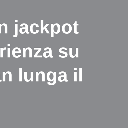
n jackpot
rienza su
n lunga il