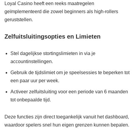
Loyal Casino heeft een reeks maatregelen
geïmplementeerd die zowel beginners als high‑rollers
geruststellen.
Zelfuitsluitingsopties en Limieten
Stel dagelijkse stortingslimieten in via je
accountinstellingen.
Gebruik de tijdslimiet om je speelsessies te beperken tot
een paar uur per week.
Activeer zelfuitsluiting voor een periode van 6 maanden
tot onbepaalde tijd.
Deze functies zijn direct toegankelijk vanuit het dashboard,
waardoor spelers snel hun eigen grenzen kunnen bepalen.