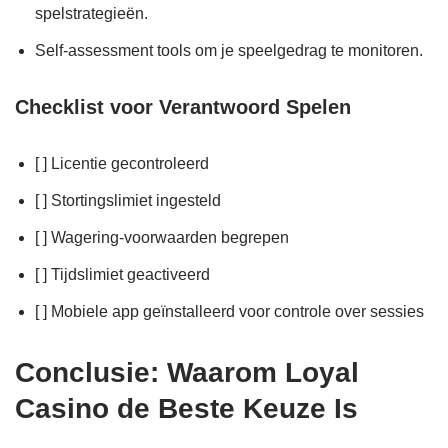
spelstrategieën.
Self‑assessment tools om je speelgedrag te monitoren.
Checklist voor Verantwoord Spelen
[ ] Licentie gecontroleerd
[ ] Stortingslimiet ingesteld
[ ] Wagering‑voorwaarden begrepen
[ ] Tijdslimiet geactiveerd
[ ] Mobiele app geïnstalleerd voor controle over sessies
Conclusie: Waarom Loyal
Casino de Beste Keuze Is