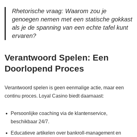
Rhetorische vraag: Waarom zou je
genoegen nemen met een statische gokkast
als je de spanning van een echte tafel kunt
ervaren?
Verantwoord Spelen: Een
Doorlopend Proces
Verantwoord spelen is geen eenmalige actie, maar een
continu proces. Loyal Casino biedt daarnaast:
Persoonlijke coaching via de klantenservice,
beschikbaar 24/7.
Educatieve artikelen over bankroll‑management en