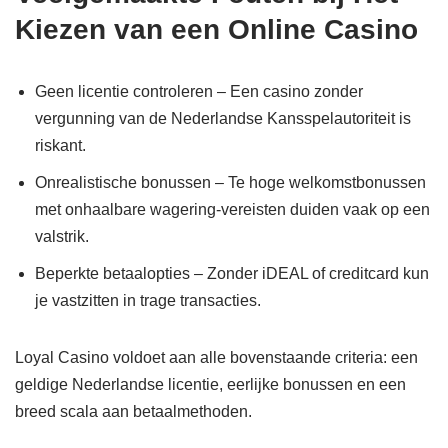
Kiezen van een Online Casino
Geen licentie controleren – Een casino zonder
vergunning van de Nederlandse Kansspelautoriteit is
riskant.
Onrealistische bonussen – Te hoge welkomstbonussen
met onhaalbare wagering‑vereisten duiden vaak op een
valstrik.
Beperkte betaalopties – Zonder iDEAL of creditcard kun
je vastzitten in trage transacties.
Loyal Casino voldoet aan alle bovenstaande criteria: een
geldige Nederlandse licentie, eerlijke bonussen en een
breed scala aan betaalmethoden.