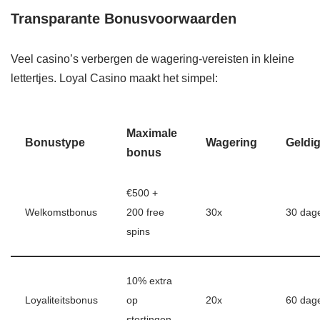
Transparante Bonusvoorwaarden
Veel casino’s verbergen de wagering‑vereisten in kleine
lettertjes. Loyal Casino maakt het simpel:
Maximale
Bonustype
Wagering
Geldi
bonus
€500 +
Welkomstbonus
200 free
30x
30 dag
spins
10% extra
Loyaliteitsbonus
op
20x
60 dag
stortingen