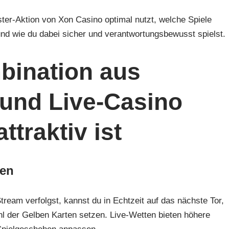
Oster‑Aktion von Xon Casino optimal nutzt, welche Spiele
nd wie du dabei sicher und verantwortungsbewusst spielst.
bination aus
 und Live‑Casino
ttraktiv ist
ten
eam verfolgst, kannst du in Echtzeit auf das nächste Tor,
hl der Gelben Karten setzen. Live‑Wetten bieten höhere