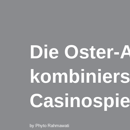
Die Oster-
kombiniers
Casinospie
by
Phyto Rahmawati