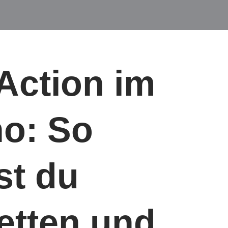
Action im
no: So
st du
etten und