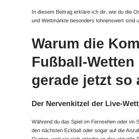
In diesem Beitrag erkläre ich dir, wie du die 
und Wettmärkte besonders lohnenswert sind u
Warum die Kom
Fußball‑Wetten
gerade jetzt so a
Der Nervenkitzel der Live‑Wet
Während du das Spiel im Fernsehen oder im Str
den nächsten Eckball oder sogar auf die Anza