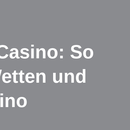
‑Casino: So
Wetten und
ino