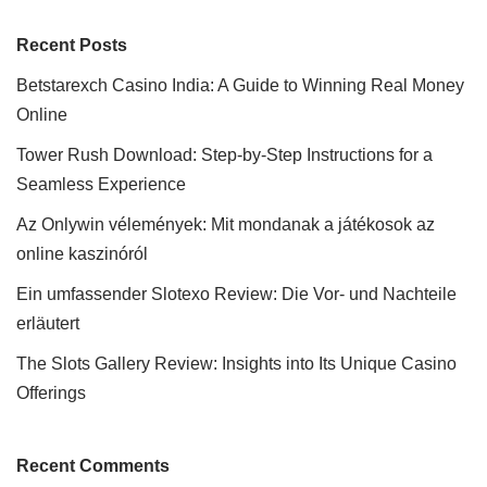
Recent Posts
Betstarexch Casino India: A Guide to Winning Real Money
Online
Tower Rush Download: Step-by-Step Instructions for a
Seamless Experience
Az Onlywin vélemények: Mit mondanak a játékosok az
online kaszinóról
Ein umfassender Slotexo Review: Die Vor- und Nachteile
erläutert
The Slots Gallery Review: Insights into Its Unique Casino
Offerings
Recent Comments