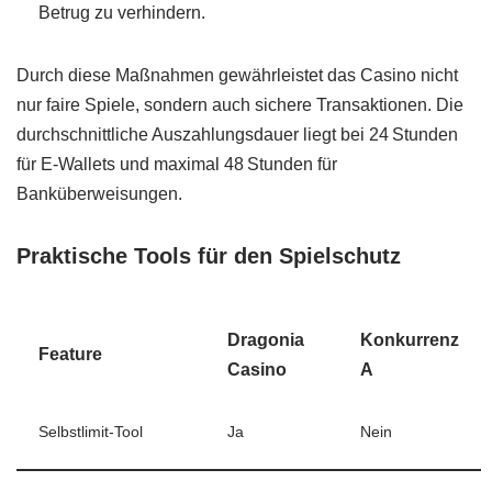
Betrug zu verhindern.
Durch diese Maßnahmen gewährleistet das Casino nicht
nur faire Spiele, sondern auch sichere Transaktionen. Die
durchschnittliche Auszahlungsdauer liegt bei 24 Stunden
für E‑Wallets und maximal 48 Stunden für
Banküberweisungen.
Praktische Tools für den Spielschutz
Dragonia
Konkurrenz
Feature
Casino
A
Selbstlimit‑Tool
Ja
Nein