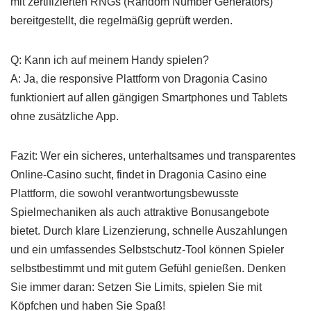
mit zertifizierten RNGs (Random Number Generators)
bereitgestellt, die regelmäßig geprüft werden.
Q: Kann ich auf meinem Handy spielen?
A: Ja, die responsive Plattform von Dragonia Casino
funktioniert auf allen gängigen Smartphones und Tablets
ohne zusätzliche App.
Fazit: Wer ein sicheres, unterhaltsames und transparentes
Online‑Casino sucht, findet in Dragonia Casino eine
Plattform, die sowohl verantwortungsbewusste
Spielmechaniken als auch attraktive Bonusangebote
bietet. Durch klare Lizenzierung, schnelle Auszahlungen
und ein umfassendes Selbstschutz‑Tool können Spieler
selbstbestimmt und mit gutem Gefühl genießen. Denken
Sie immer daran: Setzen Sie Limits, spielen Sie mit
Köpfchen und haben Sie Spaß!