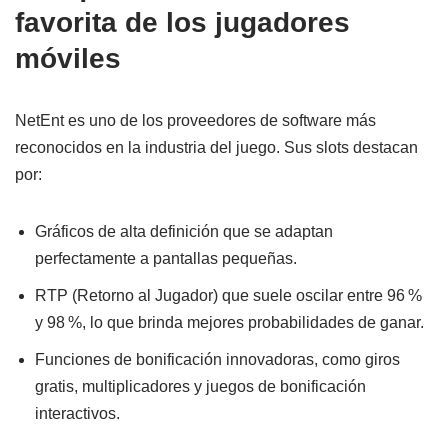
favorita de los jugadores
móviles
NetEnt es uno de los proveedores de software más
reconocidos en la industria del juego. Sus slots destacan
por:
Gráficos de alta definición que se adaptan
perfectamente a pantallas pequeñas.
RTP (Retorno al Jugador) que suele oscilar entre 96 %
y 98 %, lo que brinda mejores probabilidades de ganar.
Funciones de bonificación innovadoras, como giros
gratis, multiplicadores y juegos de bonificación
interactivos.