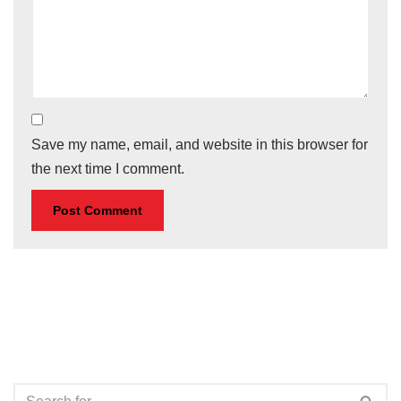
Save my name, email, and website in this browser for
the next time I comment.