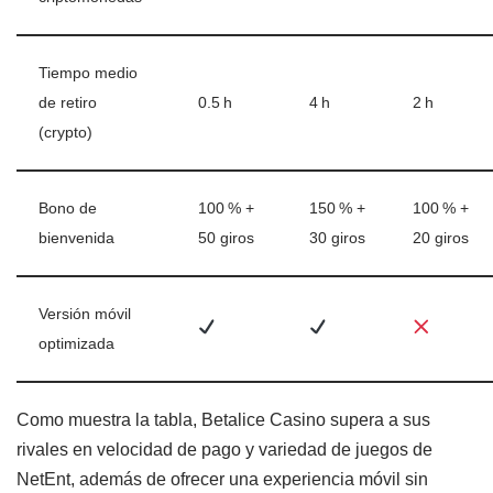
Tiempo medio
de retiro
0.5 h
4 h
2 h
(crypto)
Bono de
100 % +
150 % +
100 % +
bienvenida
50 giros
30 giros
20 giros
Versión móvil
optimizada
Como muestra la tabla, Betalice Casino supera a sus
rivales en velocidad de pago y variedad de juegos de
NetEnt, además de ofrecer una experiencia móvil sin