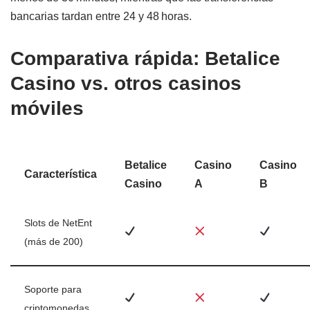
bancarias tardan entre 24 y 48 horas.
Comparativa rápida: Betalice
Casino vs. otros casinos
móviles
Betalice
Casino
Casino
Característica
Casino
A
B
Slots de NetEnt
(más de 200)
Soporte para
criptomonedas