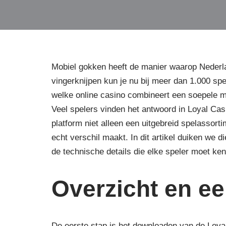
Mobiel gokken heeft de manier waarop Nederla
vingerknijpen kun je nu bij meer dan 1.000 spel
welke online casino combineert een soepele 
Veel spelers vinden het antwoord in Loyal Casi
platform niet alleen een uitgebreid spelassor
echt verschil maakt. In dit artikel duiken we 
de technische details die elke speler moet ke
Overzicht en ee
De eerste stap is het downloaden van de Loya