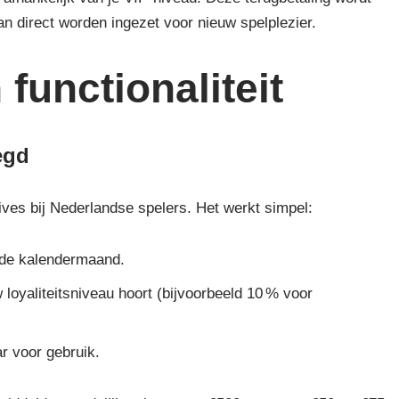
n direct worden ingezet voor nieuw spelplezier.
functionaliteit
egd
ves bij Nederlandse spelers. Het werkt simpel:
de kalendermaand.
w loyaliteitsniveau hoort (bijvoorbeeld 10 % voor
ar voor gebruik.