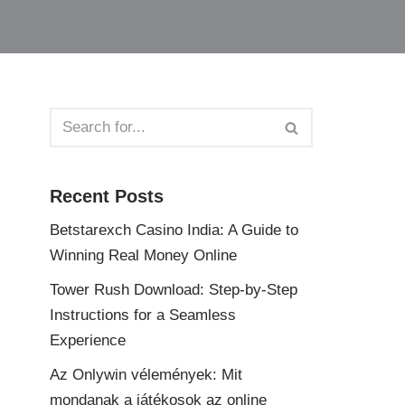
Recent Posts
Betstarexch Casino India: A Guide to
Winning Real Money Online
Tower Rush Download: Step-by-Step
Instructions for a Seamless
Experience
Az Onlywin vélemények: Mit
mondanak a játékosok az online