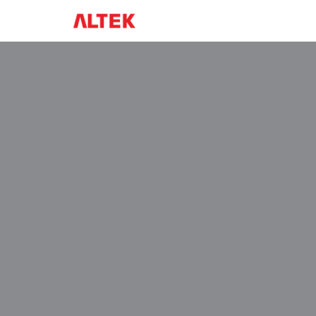
Skip
to
content