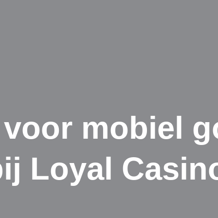
 voor mobiel 
ij Loyal Casin