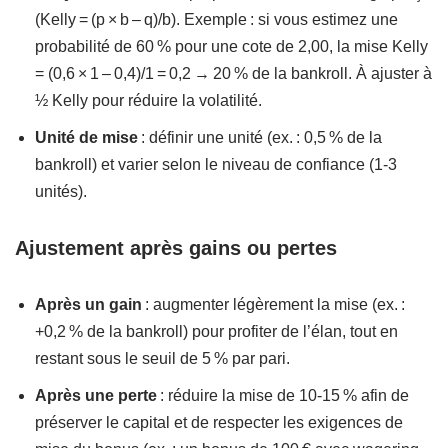
(Kelly = (p × b – q)/b). Exemple : si vous estimez une
probabilité de 60 % pour une cote de 2,00, la mise Kelly
= (0,6 × 1 – 0,4)/1 = 0,2 → 20 % de la bankroll. À ajuster à
½ Kelly pour réduire la volatilité.
Unité de mise
: définir une unité (ex. : 0,5 % de la
bankroll) et varier selon le niveau de confiance (1‑3
unités).
Ajustement après gains ou pertes
Après un gain
: augmenter légèrement la mise (ex. :
+0,2 % de la bankroll) pour profiter de l’élan, tout en
restant sous le seuil de 5 % par pari.
Après une perte
: réduire la mise de 10‑15 % afin de
préserver le capital et de respecter les exigences de