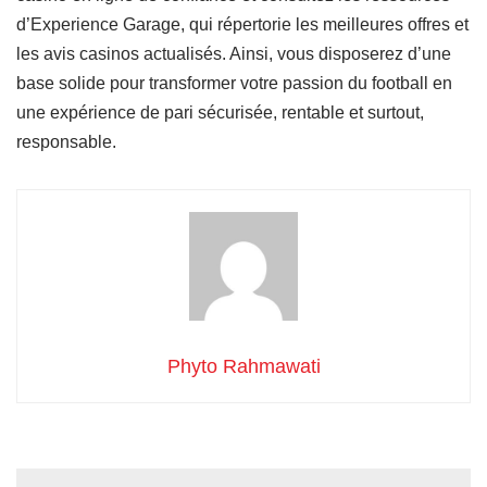
d’Experience Garage, qui répertorie les meilleures offres et
les avis casinos actualisés. Ainsi, vous disposerez d’une
base solide pour transformer votre passion du football en
une expérience de pari sécurisée, rentable et surtout,
responsable.
Phyto Rahmawati