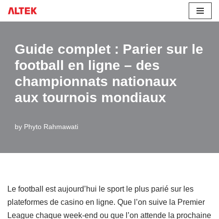
Skip
to
Guide complet : Parier sur le
content
football en ligne – des
championnats nationaux
aux tournois mondiaux
by
Phyto Rahmawati
Le football est aujourd’hui le sport le plus parié sur les
plateformes de casino en ligne. Que l’on suive la Premier
League chaque week‑end ou que l’on attende la prochaine