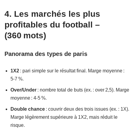
4. Les marchés les plus
profitables du football –
(360 mots)
Panorama des types de paris
1X2
: pari simple sur le résultat final. Marge moyenne :
5‑7 %.
Over/Under
: nombre total de buts (ex. : over 2,5). Marge
moyenne : 4‑5 %.
Double chance
: couvrir deux des trois issues (ex. : 1X).
Marge légèrement supérieure à 1X2, mais réduit le
risque.