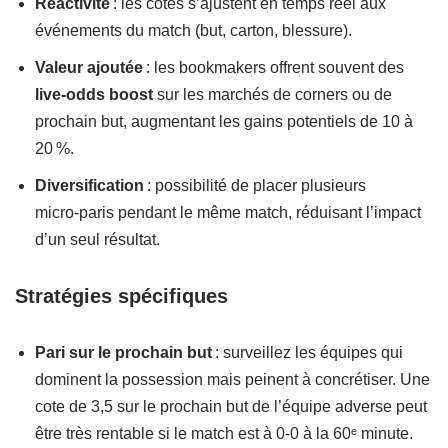
Réactivité
: les cotes s’ajustent en temps réel aux
événements du match (but, carton, blessure).
Valeur ajoutée
: les bookmakers offrent souvent des
live‑odds boost
sur les marchés de corners ou de
prochain but, augmentant les gains potentiels de 10 à
20 %.
Diversification
: possibilité de placer plusieurs
micro‑paris pendant le même match, réduisant l’impact
d’un seul résultat.
Stratégies spécifiques
Pari sur le prochain but
: surveillez les équipes qui
dominent la possession mais peinent à concrétiser. Une
cote de 3,5 sur le prochain but de l’équipe adverse peut
être très rentable si le match est à 0‑0 à la 60ᵉ minute.