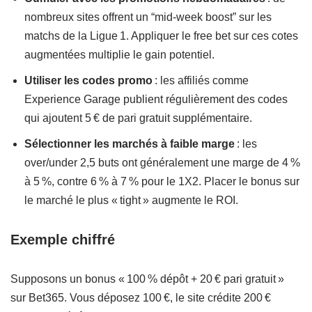
nombreux sites offrent un “mid‑week boost” sur les
matchs de la Ligue 1. Appliquer le free bet sur ces cotes
augmentées multiplie le gain potentiel.
Utiliser les codes promo
: les affiliés comme
Experience Garage publient régulièrement des codes
qui ajoutent 5 € de pari gratuit supplémentaire.
Sélectionner les marchés à faible marge
: les
over/under 2,5 buts ont généralement une marge de 4 %
à 5 %, contre 6 % à 7 % pour le 1X2. Placer le bonus sur
le marché le plus « tight » augmente le ROI.
Exemple chiffré
Supposons un bonus « 100 % dépôt + 20 € pari gratuit »
sur Bet365. Vous déposez 100 €, le site crédite 200 €