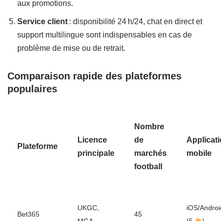
aux promotions.
Service client
: disponibilité 24 h/24, chat en direct et
support multilingue sont indispensables en cas de
problème de mise ou de retrait.
Comparaison rapide des plateformes
populaires
Nombre
Licence
de
Applicat
Plateforme
principale
marchés
mobile
football
UKGC,
iOS/Androi
Bet365
45
MGA
(5
)