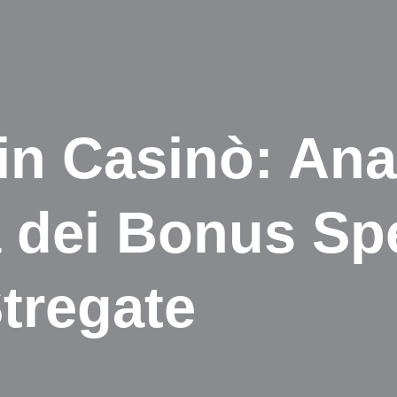
in Casinò: Anal
dei Bonus Spet
Stregate