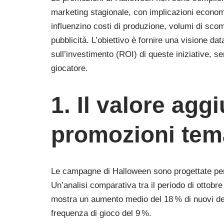
marketing stagionale, con implicazioni economi
influenzino costi di produzione, volumi di scom
pubblicità. L’obiettivo è fornire una visione data
sull’investimento (ROI) di queste iniziative, se
giocatore.
1. Il valore agg
promozioni tem
Le campagne di Halloween sono progettate per g
Un’analisi comparativa tra il periodo di ottobr
mostra un aumento medio del 18 % di nuovi depo
frequenza di gioco del 9 %.