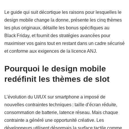
Le guide qui suit décortique les raisons pour lesquelles le
design mobile change la donne, présente les cinq thèmes
les plus originaux, détaille les bonus spécifiques au
Black Friday, et fournit des stratégies avancées pour
maximiser vos gains tout en restant dans un cadre sécurisé
et conforme aux exigences de la licence ANJ.
Pourquoi le design mobile
redéfinit les thèmes de slot
L’évolution du UI/UX sur smartphone a imposé de
nouvelles contraintes techniques : taille d’écran réduite,
consommation de batterie, latence réseau. Mais chaque
contrainte a généré une opportunité créative. Les
développeurs utilisent désormais la surface tactile comme