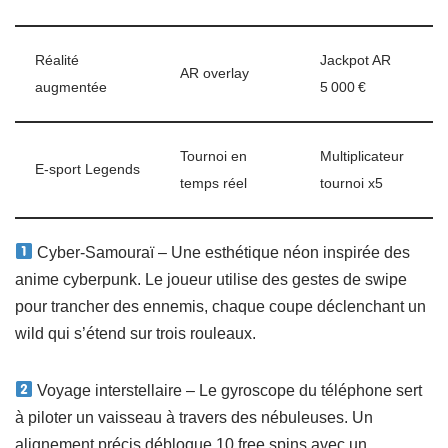
Réalité
Jackpot AR
AR overlay
augmentée
5 000 €
Tournoi en
Multiplicateur
E‑sport Legends
temps réel
tournoi x5
Cyber‑Samouraï – Une esthétique néon inspirée des
anime cyberpunk. Le joueur utilise des gestes de swipe
pour trancher des ennemis, chaque coupe déclenchant un
wild qui s’étend sur trois rouleaux.
Voyage interstellaire – Le gyroscope du téléphone sert
à piloter un vaisseau à travers des nébuleuses. Un
alignement précis débloque 10 free spins avec un