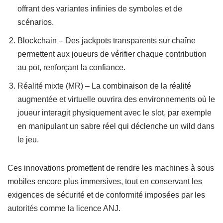
offrant des variantes infinies de symboles et de
scénarios.
Blockchain – Des jackpots transparents sur chaîne
permettent aux joueurs de vérifier chaque contribution
au pot, renforçant la confiance.
Réalité mixte (MR) – La combinaison de la réalité
augmentée et virtuelle ouvrira des environnements où le
joueur interagit physiquement avec le slot, par exemple
en manipulant un sabre réel qui déclenche un wild dans
le jeu.
Ces innovations promettent de rendre les machines à sous
mobiles encore plus immersives, tout en conservant les
exigences de sécurité et de conformité imposées par les
autorités comme la licence ANJ.