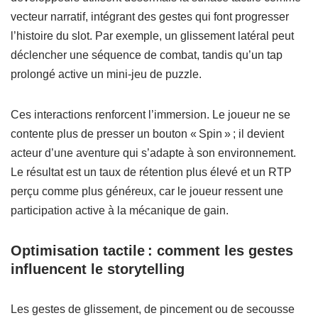
vecteur narratif, intégrant des gestes qui font progresser
l’histoire du slot. Par exemple, un glissement latéral peut
déclencher une séquence de combat, tandis qu’un tap
prolongé active un mini‑jeu de puzzle.
Ces interactions renforcent l’immersion. Le joueur ne se
contente plus de presser un bouton « Spin » ; il devient
acteur d’une aventure qui s’adapte à son environnement.
Le résultat est un taux de rétention plus élevé et un RTP
perçu comme plus généreux, car le joueur ressent une
participation active à la mécanique de gain.
Optimisation tactile : comment les gestes
influencent le storytelling
Les gestes de glissement, de pincement ou de secousse