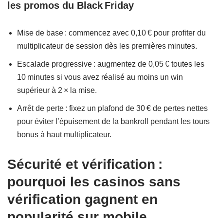
les promos du Black Friday
Mise de base : commencez avec 0,10 € pour profiter du
multiplicateur de session dès les premières minutes.
Escalade progressive : augmentez de 0,05 € toutes les
10 minutes si vous avez réalisé au moins un win
supérieur à 2 × la mise.
Arrêt de perte : fixez un plafond de 30 € de pertes nettes
pour éviter l’épuisement de la bankroll pendant les tours
bonus à haut multiplicateur.
Sécurité et vérification :
pourquoi les casinos sans
vérification gagnent en
popularité sur mobile