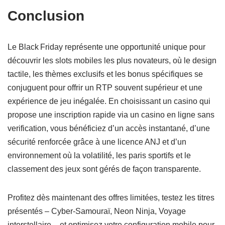
Conclusion
Le Black Friday représente une opportunité unique pour
découvrir les slots mobiles les plus novateurs, où le design
tactile, les thèmes exclusifs et les bonus spécifiques se
conjuguent pour offrir un RTP souvent supérieur et une
expérience de jeu inégalée. En choisissant un casino qui
propose une inscription rapide via un casino en ligne sans
verification, vous bénéficiez d’un accès instantané, d’une
sécurité renforcée grâce à une licence ANJ et d’un
environnement où la volatilité, les paris sportifs et le
classement des jeux sont gérés de façon transparente.
Profitez dès maintenant des offres limitées, testez les titres
présentés – Cyber‑Samouraï, Neon Ninja, Voyage
interstellaire – et optimisez votre configuration mobile pour