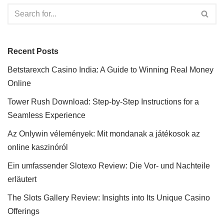
Recent Posts
Betstarexch Casino India: A Guide to Winning Real Money
Online
Tower Rush Download: Step-by-Step Instructions for a
Seamless Experience
Az Onlywin vélemények: Mit mondanak a játékosok az
online kaszinóról
Ein umfassender Slotexo Review: Die Vor- und Nachteile
erläutert
The Slots Gallery Review: Insights into Its Unique Casino
Offerings