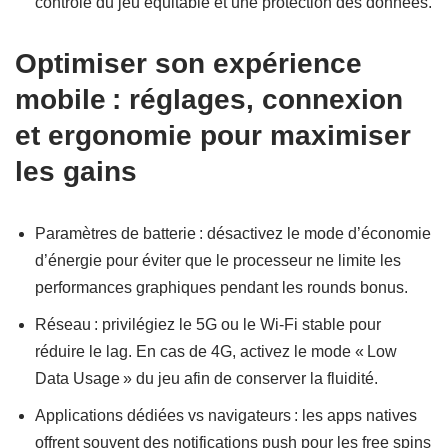
contrôle du jeu équitable et une protection des données.
Optimiser son expérience
mobile : réglages, connexion
et ergonomie pour maximiser
les gains
Paramètres de batterie : désactivez le mode d’économie
d’énergie pour éviter que le processeur ne limite les
performances graphiques pendant les rounds bonus.
Réseau : privilégiez le 5G ou le Wi‑Fi stable pour
réduire le lag. En cas de 4G, activez le mode « Low
Data Usage » du jeu afin de conserver la fluidité.
Applications dédiées vs navigateurs : les apps natives
offrent souvent des notifications push pour les free spins