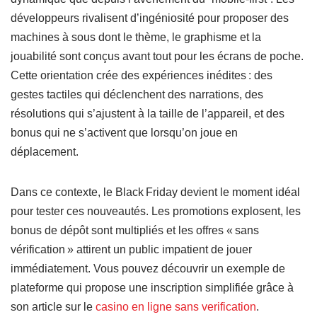
développeurs rivalisent d’ingéniosité pour proposer des
machines à sous dont le thème, le graphisme et la
jouabilité sont conçus avant tout pour les écrans de poche.
Cette orientation crée des expériences inédites : des
gestes tactiles qui déclenchent des narrations, des
résolutions qui s’ajustent à la taille de l’appareil, et des
bonus qui ne s’activent que lorsqu’on joue en
déplacement.
Dans ce contexte, le Black Friday devient le moment idéal
pour tester ces nouveautés. Les promotions explosent, les
bonus de dépôt sont multipliés et les offres « sans
vérification » attirent un public impatient de jouer
immédiatement. Vous pouvez découvrir un exemple de
plateforme qui propose une inscription simplifiée grâce à
son article sur le
casino en ligne sans verification
.