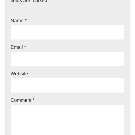
fields are marked
*
Name
*
Email
*
Website
Comment
*