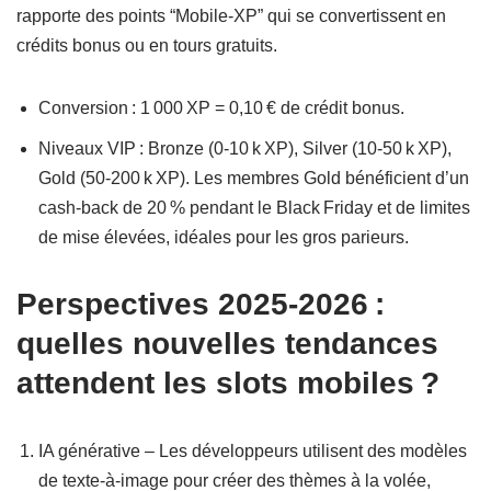
rapporte des points “Mobile‑XP” qui se convertissent en
crédits bonus ou en tours gratuits.
Conversion : 1 000 XP = 0,10 € de crédit bonus.
Niveaux VIP : Bronze (0‑10 k XP), Silver (10‑50 k XP),
Gold (50‑200 k XP). Les membres Gold bénéficient d’un
cash‑back de 20 % pendant le Black Friday et de limites
de mise élevées, idéales pour les gros parieurs.
Perspectives 2025‑2026 :
quelles nouvelles tendances
attendent les slots mobiles ?
IA générative – Les développeurs utilisent des modèles
de texte‑à‑image pour créer des thèmes à la volée,