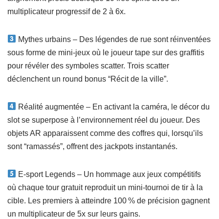
multiplicateur progressif de 2 à 6x.
Mythes urbains – Des légendes de rue sont réinventées
sous forme de mini‑jeux où le joueur tape sur des graffitis
pour révéler des symboles scatter. Trois scatter
déclenchent un round bonus “Récit de la ville”.
Réalité augmentée – En activant la caméra, le décor du
slot se superpose à l’environnement réel du joueur. Des
objets AR apparaissent comme des coffres qui, lorsqu’ils
sont “ramassés”, offrent des jackpots instantanés.
E‑sport Legends – Un hommage aux jeux compétitifs
où chaque tour gratuit reproduit un mini‑tournoi de tir à la
cible. Les premiers à atteindre 100 % de précision gagnent
un multiplicateur de 5x sur leurs gains.