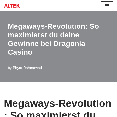
Skip
to
Megaways‑Revolution: So
content
maximierst du deine
Gewinne bei Dragonia
Casino
by
Phyto Rahmawati
Megaways‑Revolution
: So maximierst du