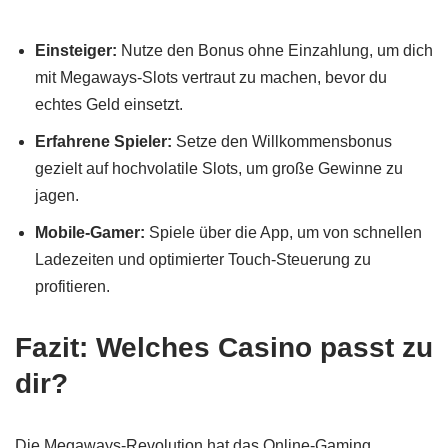
Einsteiger:
Nutze den Bonus ohne Einzahlung, um dich
mit Megaways‑Slots vertraut zu machen, bevor du
echtes Geld einsetzt.
Erfahrene Spieler:
Setze den Willkommensbonus
gezielt auf hochvolatile Slots, um große Gewinne zu
jagen.
Mobile‑Gamer:
Spiele über die App, um von schnellen
Ladezeiten und optimierter Touch‑Steuerung zu
profitieren.
Fazit: Welches Casino passt zu
dir?
Die Megaways‑Revolution hat das Online‑Gaming