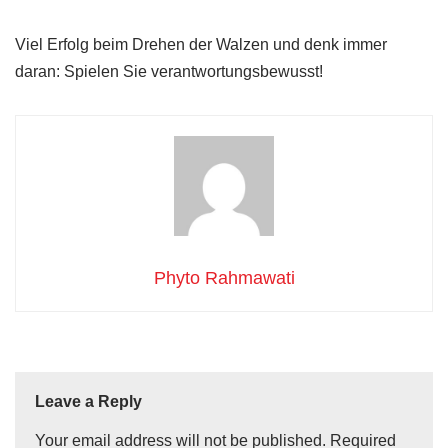
Viel Erfolg beim Drehen der Walzen und denk immer
daran: Spielen Sie verantwortungsbewusst!
Phyto Rahmawati
Leave a Reply
Your email address will not be published.
Required