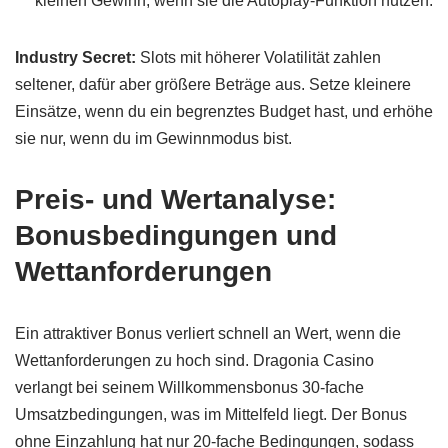
kleinen Gewinn, wenn sie die Autoplay‑Funktion nutzen.
Industry Secret:
Slots mit höherer Volatilität zahlen
seltener, dafür aber größere Beträge aus. Setze kleinere
Einsätze, wenn du ein begrenztes Budget hast, und erhöhe
sie nur, wenn du im Gewinnmodus bist.
Preis‑ und Wertanalyse:
Bonusbedingungen und
Wettanforderungen
Ein attraktiver Bonus verliert schnell an Wert, wenn die
Wettanforderungen zu hoch sind. Dragonia Casino
verlangt bei seinem Willkommensbonus 30‑fache
Umsatzbedingungen, was im Mittelfeld liegt. Der Bonus
ohne Einzahlung hat nur 20‑fache Bedingungen, sodass