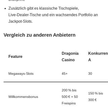
Zusätzlich gibt es klassische Tischspiele,
Live‑Dealer‑Tische und ein wachsendes Portfolio an
Jackpot‑Slots.
Vergleich zu anderen Anbietern
Dragonia
Konkurren
Feature
Casino
A
Megaways‑Slots
45+
30
200 % bis
150 % bis
Willkommensbonus
500 € + 50
300 €
Freispins