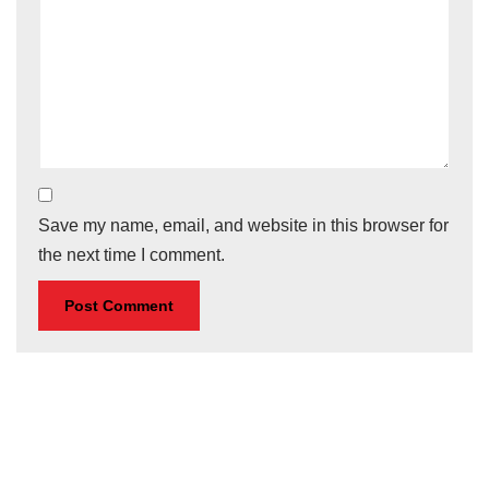
Save my name, email, and website in this browser for
the next time I comment.