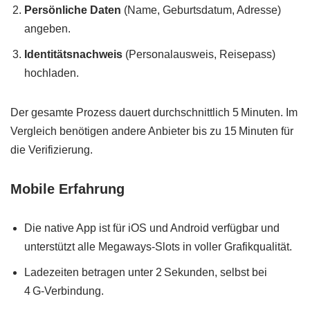
Persönliche Daten
(Name, Geburtsdatum, Adresse)
angeben.
Identitätsnachweis
(Personalausweis, Reisepass)
hochladen.
Der gesamte Prozess dauert durchschnittlich 5 Minuten. Im
Vergleich benötigen andere Anbieter bis zu 15 Minuten für
die Verifizierung.
Mobile Erfahrung
Die native App ist für iOS und Android verfügbar und
unterstützt alle Megaways‑Slots in voller Grafikqualität.
Ladezeiten betragen unter 2 Sekunden, selbst bei
4 G‑Verbindung.