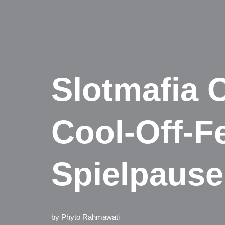
Slotmafia 
Cool‑Off‑F
Spielpause
by
Phyto Rahmawati