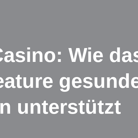
Casino: Wie da
eature gesund
n unterstützt