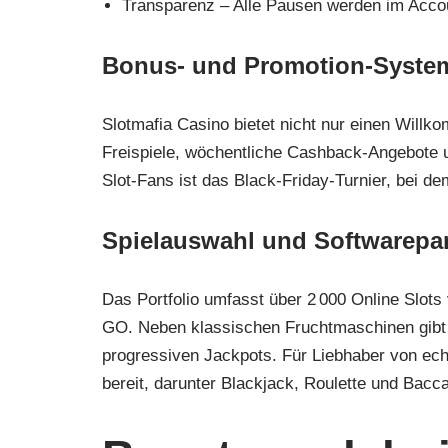
Transparenz – Alle Pausen werden im Accou
Bonus‑ und Promotion‑Syste
Slotmafia Casino bietet nicht nur einen Will
Freispiele, wöchentliche Cashback‑Angebote u
Slot‑Fans ist das Black‑Friday‑Turnier, bei d
Spielauswahl und Softwarepar
Das Portfolio umfasst über 2 000 Online Slot
GO. Neben klassischen Fruchtmaschinen gib
progressiven Jackpots. Für Liebhaber von ech
bereit, darunter Blackjack, Roulette und Bacc