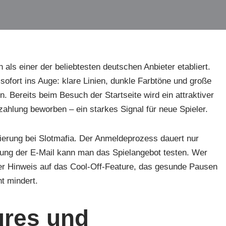
 als einer der beliebtesten deutschen Anbieter etabliert.
sofort ins Auge: klare Linien, dunkle Farbtöne und große
n. Bereits beim Besuch der Startseite wird ein attraktiver
hlung beworben – ein starkes Signal für neue Spieler.
trierung bei Slotmafia. Der Anmeldeprozess dauert nur
gung der E‑Mail kann man das Spielangebot testen. Wer
zer Hinweis auf das Cool‑Off‑Feature, das gesunde Pausen
t mindert.
ures und