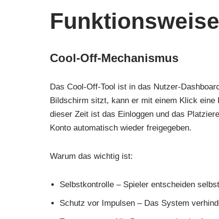
Funktionsweis
Cool‑Off‑Mechanismus
Das Cool‑Off‑Tool ist in das Nutzer‑Dashboard
Bildschirm sitzt, kann er mit einem Klick ein
dieser Zeit ist das Einloggen und das Platzier
Konto automatisch wieder freigegeben.
Warum das wichtig ist:
Selbstkontrolle – Spieler entscheiden selbst
Schutz vor Impulsen – Das System verhind