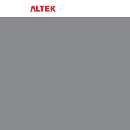
Skip
to
content