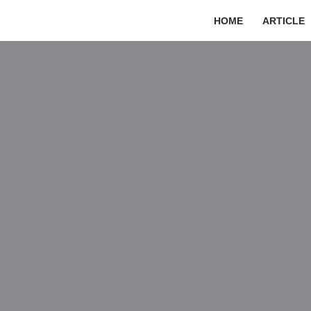
HOME
ARTICLE