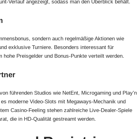
nt‑Verlauf angezeigt, sodass man den Überblick behält.
m
kommensbonus, sondern auch regelmäßige Aktionen wie
nd exklusive Turniere. Besonders interessant für
em hohe Preisgelder und Bonus‑Punkte verteilt werden.
tner
s von führenden Studios wie NetEnt, Microgaming und Play’n
t es moderne Video‑Slots mit Megaways‑Mechanik und
tem Casino‑Feeling stehen zahlreiche Live‑Dealer‑Spiele
arat, die in HD‑Qualität gestreamt werden.