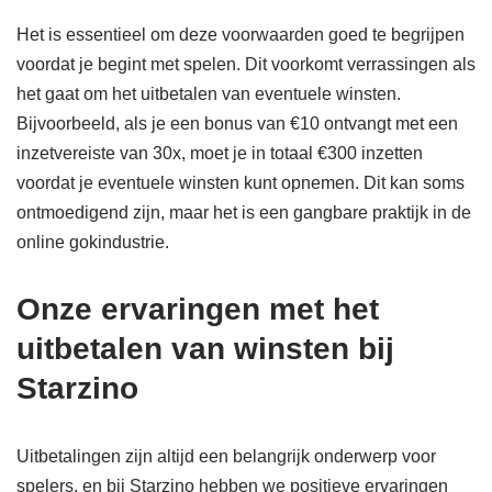
Het is essentieel om deze voorwaarden goed te begrijpen
voordat je begint met spelen. Dit voorkomt verrassingen als
het gaat om het uitbetalen van eventuele winsten.
Bijvoorbeeld, als je een bonus van €10 ontvangt met een
inzetvereiste van 30x, moet je in totaal €300 inzetten
voordat je eventuele winsten kunt opnemen. Dit kan soms
ontmoedigend zijn, maar het is een gangbare praktijk in de
online gokindustrie.
Onze ervaringen met het
uitbetalen van winsten bij
Starzino
Uitbetalingen zijn altijd een belangrijk onderwerp voor
spelers, en bij Starzino hebben we positieve ervaringen