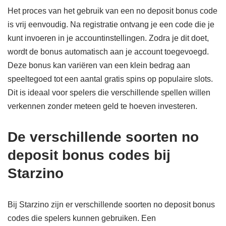
Het proces van het gebruik van een no deposit bonus code
is vrij eenvoudig. Na registratie ontvang je een code die je
kunt invoeren in je accountinstellingen. Zodra je dit doet,
wordt de bonus automatisch aan je account toegevoegd.
Deze bonus kan variëren van een klein bedrag aan
speeltegoed tot een aantal gratis spins op populaire slots.
Dit is ideaal voor spelers die verschillende spellen willen
verkennen zonder meteen geld te hoeven investeren.
De verschillende soorten no
deposit bonus codes bij
Starzino
Bij Starzino zijn er verschillende soorten no deposit bonus
codes die spelers kunnen gebruiken. Een