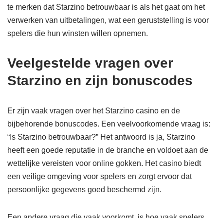
te merken dat Starzino betrouwbaar is als het gaat om het
verwerken van uitbetalingen, wat een geruststelling is voor
spelers die hun winsten willen opnemen.
Veelgestelde vragen over
Starzino en zijn bonuscodes
Er zijn vaak vragen over het Starzino casino en de
bijbehorende bonuscodes. Een veelvoorkomende vraag is:
“Is Starzino betrouwbaar?” Het antwoord is ja, Starzino
heeft een goede reputatie in de branche en voldoet aan de
wettelijke vereisten voor online gokken. Het casino biedt
een veilige omgeving voor spelers en zorgt ervoor dat
persoonlijke gegevens goed beschermd zijn.
Een andere vraag die vaak voorkomt, is hoe vaak spelers