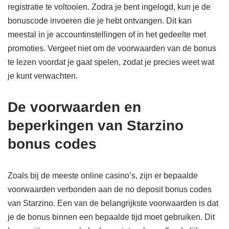
registratie te voltooien. Zodra je bent ingelogd, kun je de
bonuscode invoeren die je hebt ontvangen. Dit kan
meestal in je accountinstellingen of in het gedeelte met
promoties. Vergeet niet om de voorwaarden van de bonus
te lezen voordat je gaat spelen, zodat je precies weet wat
je kunt verwachten.
De voorwaarden en
beperkingen van Starzino
bonus codes
Zoals bij de meeste online casino’s, zijn er bepaalde
voorwaarden verbonden aan de no deposit bonus codes
van Starzino. Een van de belangrijkste voorwaarden is dat
je de bonus binnen een bepaalde tijd moet gebruiken. Dit