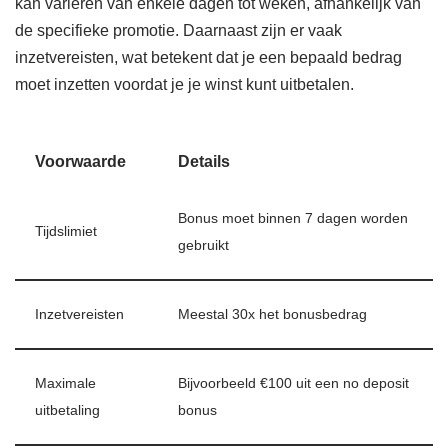
kan variëren van enkele dagen tot weken, afhankelijk van
de specifieke promotie. Daarnaast zijn er vaak
inzetvereisten, wat betekent dat je een bepaald bedrag
moet inzetten voordat je je winst kunt uitbetalen.
Voorwaarde
Details
Bonus moet binnen 7 dagen worden
Tijdslimiet
gebruikt
Inzetvereisten
Meestal 30x het bonusbedrag
Maximale
Bijvoorbeeld €100 uit een no deposit
uitbetaling
bonus